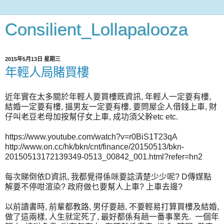
Consilient_Lollapalooza
2015年5月13日 星期三
年輕人局賭買樓
近年實在太多關於年輕人要買樓既資訊, 年輕人一定要有樓,
結婚一定要有樓, 搵男友一定要有樓, 要問屋企人借錢上車, 財
仔叫老豆老母加按幫仔女上車, 成功須父幹etc etc.
https://www.youtube.com/watch?v=r0BiS1T23qA
http://www.on.cc/hk/bkn/cnt/finance/20150513/bkn-
20150513172139349-0513_00842_001.html?refer=hn2
每次睇倒依D資訊, 我都覺得係咪要諗清楚少少呢? D傳媒點
解要不停咁渲染? 政府做乜要幫人上車? 上車去邊?
以前讀書時, 前輩都教路, 男仔要趟, 不要輕易打算買樓及結婚,
做了這兩樣, 人生就定死了, 最好都係有趟一番事業先. 一個年