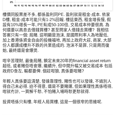
樓價同股票差不多, 都係盈利同PE. 盈利就是租金-成本. 依家
D樓, 租金-成本可能只有1-2%回報. 樓這東西, 租金增長慢, 假
設有10%增長一年, PE有成50-100倍, 交易成本仲要很高. 為
何還要以高息去借錢買樓? 甚至問家人借錢去買樓? 我相信
答案只有一個: 局賭. 這明顯是泡沫, 是國際利率人為地壓低,
加上香港係資金自由的投機福地, 再加上政府大莊, 商家, 大部
份人都讚成樓升不跌的共業造成的. 泡沫不是罪, 只是周而復
始, 最終還是會爆煲.
咁辛苦理財, 最後局賭, 鎖定未來20年的financial asset return
超低, 或者賭佢唔會爆, 繼續升, 但中間升幅又被交易成本 包括
政府D食左, 輸都要俾. 個莊咁狼, 真係要咁賭?
年輕人真係要諗清楚, 發達靠理性, 賭性也可以發達, 不過別人
得自己未必得. 迫不得意, 還是不要賭運, 但如果理性真係唔得,
咁就冇計, 一買解千愁, 不怕賭入場時愁更愁就得.
投資唔係只有樓, 年經人局買樓, 這是一個很窄的思維呢.