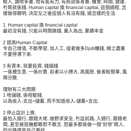
輕人, 讀咁多書, 咁有氣有力, 有既就係青春, 機會, 時間, 健康,
冇既就係錢. Human capital 換 financial capital, 這個過程, 怎
樣做得聰明, 決定左之後這個人有沒有錢, 過怎樣的生活.
1 Human capital 換 financial capital
最初沒有錢, 只能以時間換錢, 量入為出, 累績本金
2 提高Human Capital
令自己增值, 不斷學習, 加人工, 或者做多Djob賺錢, 總之盡量
不要停滯下來.
3 有資本, 就要投資, 錢搵錢
一係攪生意, 一係炒賣. 前者以小搏大, 高風險, 後者較簡單, 風
険分散.
理財有三大問題
1 唔儲錢, 係咁駛錢.
以為收入-支出=儲蓄, 而不知道收入-儲蓄=支出.
2 停止諗計上進.
最怕入錯行, 跟錯大佬. 做野求安全, 冇諗前路, 入錯行, 跟錯老
闆, 甚至被屈機都敢怒不敢言. 怨最多都係做一個"好慘"既人,
但出路還是自己要找.