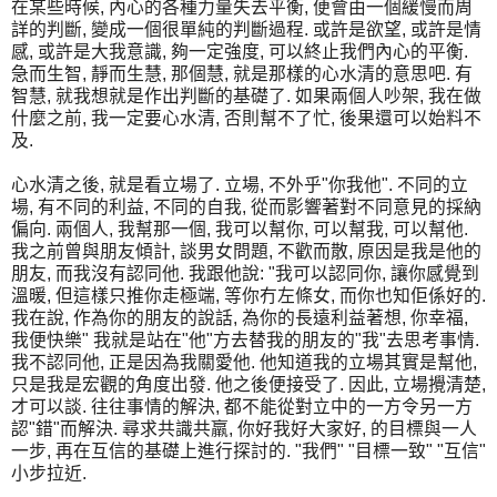
在某些時候, 內心的各種力量失去平衡, 便會由一個緩慢而周
詳的判斷, 變成一個很單純的判斷過程. 或許是欲望, 或許是情
感, 或許是大我意識, 夠一定強度, 可以終止我們內心的平衡.
急而生智, 靜而生慧, 那個慧, 就是那樣的心水清的意思吧. 有
智慧, 就我想就是作出判斷的基礎了. 如果兩個人吵架, 我在做
什麼之前, 我一定要心水清, 否則幫不了忙, 後果還可以始料不
及.
心水清之後, 就是看立場了. 立場, 不外乎"你我他". 不同的立
場, 有不同的利益, 不同的自我, 從而影響著對不同意見的採納
偏向. 兩個人, 我幫那一個, 我可以幫你, 可以幫我, 可以幫他.
我之前曾與朋友傾計, 談男女問題, 不歡而散, 原因是我是他的
朋友, 而我沒有認同他. 我跟他說: "我可以認同你, 讓你感覺到
溫暖, 但這樣只推你走極端, 等你冇左條女, 而你也知佢係好的.
我在說, 作為你的朋友的說話, 為你的長遠利益著想, 你幸福,
我便快樂" 我就是站在"他"方去替我的朋友的"我"去思考事情.
我不認同他, 正是因為我關愛他. 他知道我的立場其實是幫他,
只是我是宏觀的角度出發. 他之後便接受了. 因此, 立場攪清楚,
才可以談. 往往事情的解決, 都不能從對立中的一方令另一方
認"錯"而解決. 尋求共識共羸, 你好我好大家好, 的目標與一人
一步, 再在互信的基礎上進行探討的. "我們" "目標一致" "互信"
小步拉近.