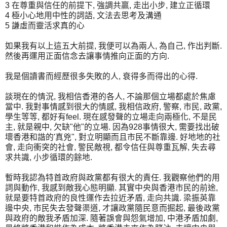
3 在尊重與信任的前提下, 強調共羸, 走出小步, 建立正循環
4 極小心地用中性的詞語, 文法去思考及溝通
5 謙虛而靈活求真的心
如果我有以上這五大前提, 我便可以為兩人, 為自己, 作出判斷.
然後再運用正面信念去讓事情推向正面的方向.
我是個讀書而經歷很多失敗的人, 衰得多而得出的心得.
談現在的情況, 我相信香港的各人, 不論那個立場都處於焦慮
當中. 我對事情感到很大的情感, 我相信政府, 警察, 市民, 政黨,
學生等等, 都好有feel. 現在感發聲的立場走向兩極化, 不是民
主, 就是親中, 欠缺"他"的立場. 因為928事情很大, 需要找出破
壞香港和諧的'真兇", 對立明顯而且市民不斷靠邊. 好地地的社
會, 走向衝突的社會, 警民敵視, 都令信任與尊重瓦解, 失去尋
求共識, 小步循環的餘地.
暫時我認為特首政府與政黨都有很大的責任. 我觀察他們的用
詞與動作, 我感到敵我心態明顯. 其實中央與香港市民的前途,
就是要特首政府的良性運作去拉近矛盾, 走向共識. 梁振英靠
邊中央, 市民失去發聲渠道, 才讓政黨隨民意而掘起, 最後政黨
與政府的敵我矛盾加深. 隨著誤會與怨氣增加, 中港矛盾加劇,