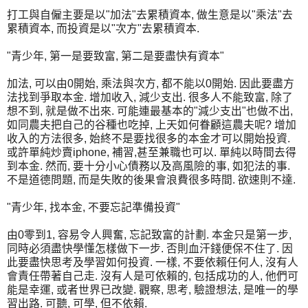
打工與自僱主要是以"加法"去累積資本, 做生意是以"乘法"去
累積資本, 而投資是以"次方"去累積資本.
"青少年, 第一是要致富, 第二是要盡快有資本"
加法, 可以由0開始, 乘法與次方, 都不能以0開始. 因此要盡方
法找到爭取本金. 增加收入, 減少支出. 很多人不能致富, 除了
想不到, 就是做不出來. 可能連最基本的"減少支出"也做不出,
如同農夫把自己的谷種也吃掉, 上天如何眷顧這農夫呢? 增加
收入的方法很多, 始終不是要找很多的本金才可以開始投資.
或許單純炒賣iphone, 補習,甚至兼職也可以. 單純以時間去得
到本金. 然而, 要十分小心債務以及高風險的事, 如犯法的事.
不是道德問題, 而是失敗的後果會浪費很多時間. 欲速則不達.
"青少年, 找本金, 不要忘記準備投資"
由0零到1, 容易令人興奮, 忘記致富的計劃. 本金只是第一步,
同時必須盡快學懂怎樣做下一步. 否則血汗錢便保不住了. 因
此要盡快思考及學習如何投資. 一樣, 不要依賴任何人, 沒有人
會責任帶著自己走. 沒有人是可依賴的, 包括成功的人, 他們可
能是幸運, 或者世界已改變. 觀察, 思考, 驗證想法, 是唯一的學
習出路. 可聽, 可學, 但不依賴.