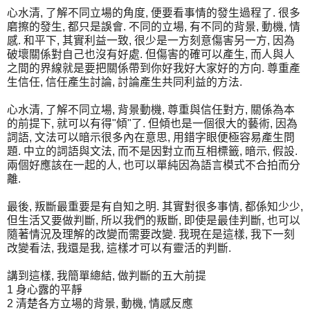
心水清, 了解不同立場的角度, 便要看事情的發生過程了. 很多
磨擦的發生, 都只是誤會. 不同的立場, 有不同的背景, 動機, 情
感. 和平下, 其實利益一致, 很少是一方刻意傷害另一方, 因為
破壞關係對自己也沒有好處. 但傷害的確可以產生, 而人與人
之間的界線就是要把關係帶到你好我好大家好的方向. 尊重產
生信任, 信任產生討論, 討論產生共同利益的方法.
心水清, 了解不同立場, 背景動機, 尊重與信任對方, 關係為本
的前提下, 就可以有得"傾"了. 但傾也是一個很大的藝術, 因為
詞語, 文法可以暗示很多內在意思, 用錯字眼便極容易產生問
題. 中立的詞語與文法, 而不是因對立而互相標籤, 暗示, 假設.
兩個好應該在一起的人, 也可以單純因為語言模式不合拍而分
離.
最後, 叛斷最重要是有自知之明. 其實對很多事情, 都係知少少,
但生活又要做判斷, 所以我們的叛斷, 即使是最佳判斷, 也可以
隨著情況及理解的改變而需要改變. 我現在是這樣, 我下一刻
改變看法, 我還是我, 這樣才可以有靈活的判斷.
講到這樣, 我簡單總結, 做判斷的五大前提
1 身心露的平靜
2 清楚各方立場的背景, 動機, 情感反應