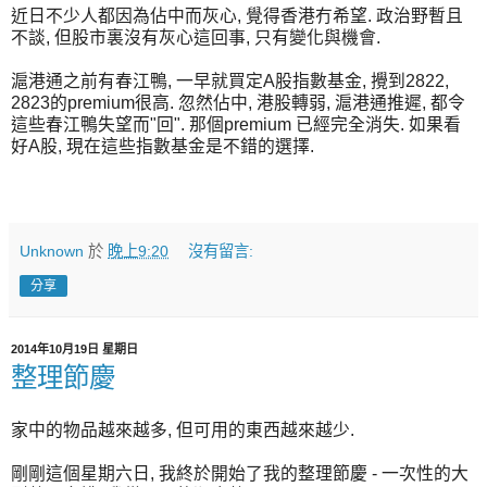
近日不少人都因為佔中而灰心, 覺得香港冇希望. 政治野暫且
不談, 但股市裏沒有灰心這回事, 只有變化與機會.
滬港通之前有春江鴨, 一早就買定A股指數基金, 攪到2822,
2823的premium很高. 忽然佔中, 港股轉弱, 滬港通推遲, 都令
這些春江鴨失望而"回". 那個premium 已經完全消失. 如果看
好A股, 現在這些指數基金是不錯的選擇.
Unknown
於
晚上9:20
沒有留言:
分享
2014年10月19日 星期日
整理節慶
家中的物品越來越多, 但可用的東西越來越少.
剛剛這個星期六日, 我終於開始了我的整理節慶 - 一次性的大