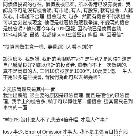
同價值投資的存在, 價值投機已死, 所以香港已沒有機會. 我
認為不可能沒有機會呢, 有市場, 有人, 有股票, 就有機會. 人越
灰心, 市場越不合理, 機會越大, 越多 . 然而有機會不代表機會
可以立刻變成現金. 他便是就著這點跟我爭論, 不變現的機會
是機會嗎? 他只要今年有10%回報, 因為他已是億萬富翁,
10%就夠駛 .最後, 我都係send左首聖詩 俾佢, 叫"因著信".
"投資同做生意一樣, 要看到別人看不到的"
談這麼多, 我想講, 我們的著眼點在那? 是生意? 是股價? 還是
自已感覺良好? 賺以倍計的投資者, 重拳而不止一次做到的,
真不是簡單的人, 三個10倍股就是1000倍, 10萬變1億. 一生人
不用很多這些機會, 而我們為此可以去到幾盡?
2 風險管理只是其中一面
我沽出廣船, 很主要的原因是風險管理, 而且是硬性的風險管
理, 我手上的機會多, 輸了可以轉往第二個機會. 這其實只看到
事情的一面.
"輸10% 沒什麼大不了,失去4倍升幅, 才是大件事."
loss 事少, Error of Omission才事大. 我不是主張盲目持有股