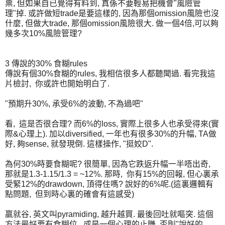
票, 但如果自已覺得有料到, 真係不要輕易把機會"風險管
理"掉. 或許做短trade是要這樣的, 因為那個omission風險也沒
什麼, 但做大trade, 那個omission風險很大. 做一個4倍,可以夠
幾多次10%風險管理?
3 傳說的30% 食糊rules
傳說有個30%食糊的rules, 我相信很多人都聽聞過. 看完我這
片檢討, 你或許也開始明白了.
"預期升30%, 承受6%的波動, 不為過吧"
看, 這是否很合理? 而6%的loss, 實際上很多人也承受得來(實
際&心理上). 加以diversified, 一年也有很多30%的升幅, TA做
好, 夠sense, 就發現倒. 這樣操作, "挺姣D".
為何30%時要食糊呢? 很簡單, 因為它跌返升幅一半唔出奇,
那就是1.3-1.15/1.3 = ~12%. 那時, 你有15%的回報, 但心裏承
受緊12%的drawdown, 頂得住嗎? 說好的6%呢.(這裏邏輯有
點問題, 但到時心裏的確會有這感受)
羸就谷, 英文叫pyramiding, 越升越買. 最後回吐就嘔突. 這個
方法最好要有食糊位, 或是一個心理的止賺, 否則"說好的