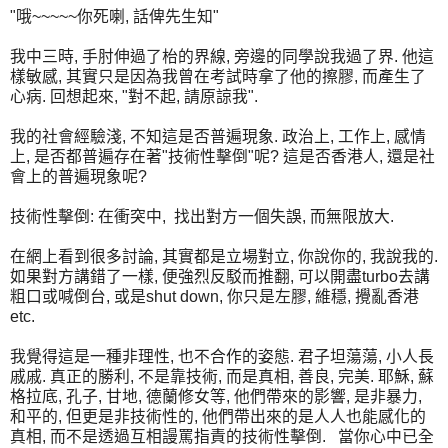
"哦~~~~~你死喇, 話俾先生知"
我中三時, 手肘伸過了枱的界線, 旁邊的同學說我過了界. 他這
樣敏感, 其實只是因為我曾在考試時拿了他的擦膠, 而產生了
心病. 回想起來, "對不起, 請原諒我".
我的社會經驗淺, 不知這是否普遍現象. 政治上, 工作上, 感情
上, 是否都普遍存在著"技術性擊倒"呢? 這是否香港人, 還是社
會上的普遍現象呢?
技術性擊倒: 在衝突中, 找出對方一個失誤, 而無限放大.
在網上看到很多討論, 其實都是立場對立, 你說你的, 我說我的.
如果對方講錯了一樣, 便強烈反駁而推翻, 可以開盡turbo去講
粗口或喊倒台, 或是shut down, 你只是左膠, 維穩, 攪亂香港
etc.
我覺得這是一種非理性, 也不合作的姿態. 君子坦蕩蕩, 小人長
戚戚. 真正的勝利, 不是靠技術, 而是真相, 善良, 完美. 耶穌, 蘇
格拉底, 孔子, 甘地, 德蘭修女等, 他們帶來的影響, 是非暴力,
和平的, 但更是非技術性的, 他們帶出來的是人人也能感化的
真相, 而不是透過互相謾罵指責的技術性擊倒. 當你心中已全