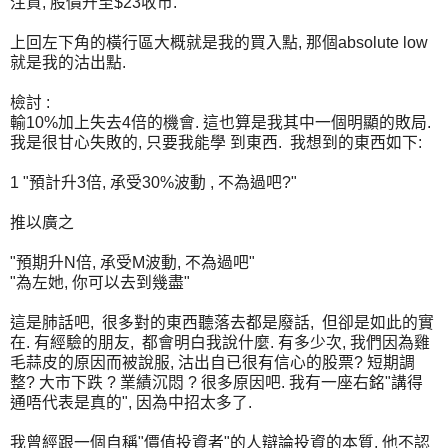
注資, 股價升至$23收市.
上回左下角的橫行區大概就是我的買入點, 那個absolute low
就是我的沽出點.
檢討 :
輸10%加上失去4倍的機會. 這也算是我其中一個明顯的敗局.
我是很甘心失敗的, 只要我能學 到東西. 我想到的東西如下:
1 "預計升3倍, 承受30%波動 , 不為過吧?"
推以廣之
"預期升N倍, 承受M波動, 不為過吧"
"為左她, 你可以去到幾盡"
這是肺話吧, 很多對的東西聽落去都是廢話, 但卻是如此的實
在. 有經驗的朋友, 都會明白我說什麼. 有多少次, 我們因為雞
毛蒜皮的原因而被說服, 沽出自已很有信心的股票? 短期調
整? 大市下跌 ? 業績沉悶 ? 很多原因吧. 我有一座右銘"講得
通唔代表是真的", 因為中招太多了.
我曾經跟一個自稱"價值投資者"的人辯論投資的本質, 他不認