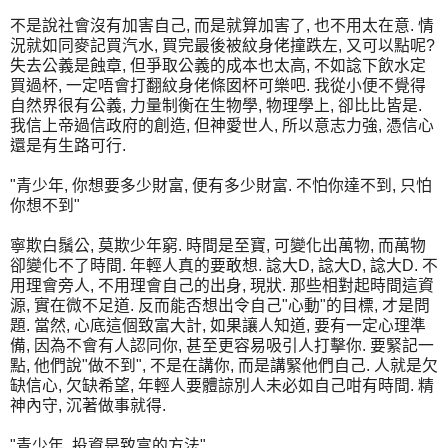
不是說社會沒有加害自己, 而是就算加害了, 也不用太在意. 情
況就如同麥記買汽水, 買完最後被紋身佬撞跌左, 又可以點呢?
失去公義是蝕章, 但爭取公義的成本也太高, 不如諗下飲水定
買過杯, 一定唔會打翻紋身佬條囡杯可樂吧. 我從小便不覺得
自然界很有公義, 力量制衡在生物學, 物理學上, 卻比比皆是.
我信上帝過信政府的創造, 但神愛世人, 所以意志力強, 憑信心
還是有生路可行.
"青少年, 你想要多少財富, 便有多少財富. 不怕你達不到, 只怕
你想不到"
寧欺白鬚公, 莫欺少年窮. 時間是至寶, 可變化出萬物, 而萬物
卻變化不了時間. 年輕人真的要敢想. 諗大D, 諗大D, 諗大D. 不
用理會旁人, 不用理會自己的出身, 現狀. 那些相對起時間這資
源, 實在微不足道. 反而能否想出令自己"心動"的目標, 才是問
題. 當然, 心底這個致富大計, 如果讓人知道, 要有一定心理準
備, 因為不會有人認同你, 甚至更容易吸引人打擊你. 要緊記一
點, 他們說"做不到", 不是在講你, 而是講緊他們自己. 人就是欠
缺信心, 欠缺希望, 年輕人要體諒別人未必如自己咁有時間. 精
神內守, 沉著做事就得.
"青少年, 投資是致富的方法"