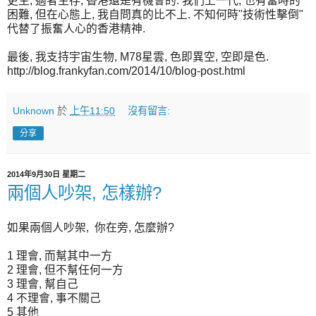
更生, 適者生存, 香港還是有機會的. 我們上一代, 也有當時的
困難, 但在心態上, 我自問真的比不上. 不知何時"技術性擊倒"
代替了振奮人心的香港精神.
最後, 我支持宇宙生物, M78星雲, 色即異空, 空即是色.
http://blog.frankyfan.com/2014/10/blog-post.html
Unknown
於
上午11:50
沒有留言:
分享
2014年9月30日 星期二
兩個人吵架, 怎樣辦?
如果兩個人吵架, 你在旁, 怎麼辦?
1 理會, 而幫其中一方
2 理會, 但不幫任何一方
3 理會, 幫自己
4 不理會, 事不關己
5 其他