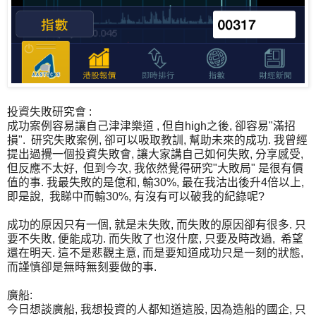
投資失敗研究會 :
成功案例容易讓自己津津樂道 , 但自high之後, 卻容易"滿招
損". 研究失敗案例, 卻可以吸取教訓, 幫助未來的成功. 我曾經
提出過攪一個投資失敗會, 讓大家講自己如何失敗, 分享感受,
但反應不太好, 但到今次, 我依然覺得研究"大敗局" 是很有價
值的事. 我最失敗的是億和, 輸30%, 最在我沽出後升4倍以上,
即是說, 我睇中而輸30%, 有沒有可以破我的紀錄呢?
成功的原因只有一個, 就是未失敗, 而失敗的原因卻有很多. 只
要不失敗, 便能成功. 而失敗了也沒什麼, 只要及時改過, 希望
還在明天. 這不是悲觀主意, 而是要知道成功只是一刻的狀態,
而謹慎卻是無時無刻要做的事.
廣船:
今日想談廣船, 我想投資的人都知道這股, 因為造船的國企, 只