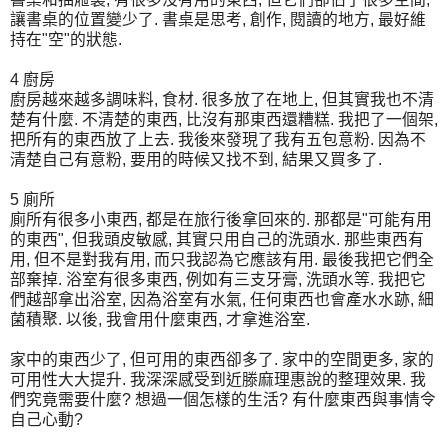
讓書桌的位置變少了. 書桌是思考, 創作, 閱讀的地方, 最好維
持在"空"的狀態.
4 廚房
廚房越來越多調味料, 食材. 很多放了在地上, 但其實我也不清
楚有什麼. 不清楚的東西, 比沒有那東西還糟糕. 我把了一個架,
把所有的東西放了上去. 我後來發現了我有五包意粉. 因為不
清楚自己有意粉, 要用的時候又找不到, 結果又買多了.
5 廁所
廁所有很多小東西, 都是在旅行後拿回來的. 那都是"可能有用
的東西", 但我頭皮敏感, 其實只用自己的洗頭水. 那些東西有
用, 但不是對我有用, 而只我認為它應該有用. 最後我把它們全
部棄掉. 浴室有很多東西, 例如有三支牙膏, 洗頭水等. 我把它
們越部拿出浴室, 因為浴室有水氣, 任何東西也會產水水跡, 細
菌積聚. 以後, 我會用什麼東西, 才拿進浴室.
家中的東西少了, 但可用的東西卻多了. 家中的空間更多, 家的
可用性大大提升. 我深深感受到近滕麻理惠說的整理效果. 我
們究竟需要什麼? 想過一個怎樣的生活? 有什麼東西與事情令
自己心動?