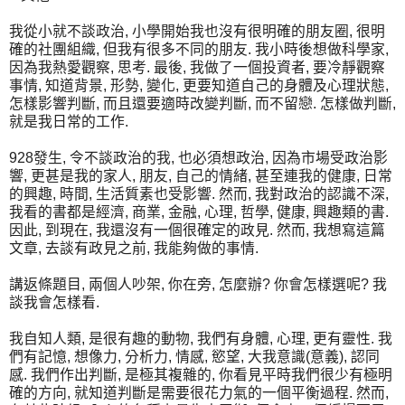
我從小就不談政治, 小學開始我也沒有很明確的朋友圈, 很明
確的社團組織, 但我有很多不同的朋友. 我小時後想做科學家,
因為我熱愛觀察, 思考. 最後, 我做了一個投資者, 要冷靜觀察
事情, 知道背景, 形勢, 變化, 更要知道自己的身體及心理狀態,
怎樣影響判斷, 而且還要適時改變判斷, 而不留戀. 怎樣做判斷,
就是我日常的工作.
928發生, 令不談政治的我, 也必須想政治, 因為市場受政治影
響, 更甚是我的家人, 朋友, 自己的情緒, 甚至連我的健康, 日常
的興趣, 時間, 生活質素也受影響. 然而, 我對政治的認識不深,
我看的書都是經濟, 商業, 金融, 心理, 哲學, 健康, 興趣類的書.
因此, 到現在, 我還沒有一個很確定的政見. 然而, 我想寫這篇
文章, 去談有政見之前, 我能夠做的事情.
講返條題目, 兩個人吵架, 你在旁, 怎麼辦? 你會怎樣選呢? 我
談我會怎樣看.
我自知人類, 是很有趣的動物, 我們有身體, 心理, 更有靈性. 我
們有記憶, 想像力, 分析力, 情感, 慾望, 大我意識(意義), 認同
感. 我們作出判斷, 是極其複雜的, 你看見平時我們很少有極明
確的方向, 就知道判斷是需要很花力氣的一個平衡過程. 然而,