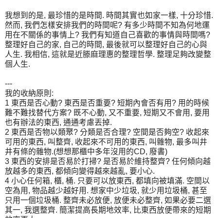
我想到的是, 最珍惜的是時間. 時間其實也如家一樣, 十分珍惜.
然而, 我們怎樣安排我們的時間呢? 有多少時間不知為何地運
用在不關係的事情上? 我們有知道自己喜歡的事情與時間嗎?
整理好自己的家, 自己的時間, 最後就可以整理好自己的心與
人生. 我相信, 這就是近滕麻理惠的整理哲學. 整理足夠改變整
個人生.
---
我的收納原則:
1 東西是否心動? 東西是否重要? 短期內會否有用? 用的時候
難不難找替代方案? 既不心動, 又不重要, 短期又不會用, 要用
也有辦法的東西, 通通考慮丟掉.
2 東西是否物以類聚? 分類是否合理? 空間是否夠空? 收起來
可用的東西, 叫整齊, 收起來不可用的東西, 叫雜物, 最多叫井
井有條的雜物.(想想那櫃中多年沒用的CD, 廢書)
3 東西的安排是否易於打掃? 是否易於維持整齊? 任何傾向越
放越多的東西, 都傾向變得越來越亂, 要小心.
4 小心任何箱, 櫃, 桶. 只要可以放東西, 都填向被填滿. 空間以
空為用, 物品越少越好用. 想家中少垃圾, 就少用垃圾桶, 甚至
只用一個垃圾桶. 整齊未必放便, 放便未必整齊, 如果必要二選
其一, 我選整齊. 簡潔提高長期地效率, 比東西放便帶來的短期