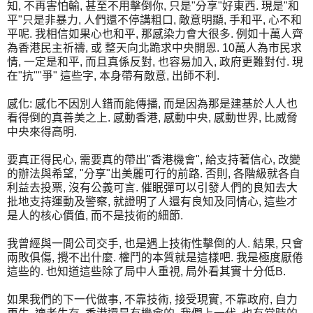
知, 不再害怕輸, 甚至不用擊倒你, 只是"分享"好東西. 現是"和
平"只是非暴力, 人們還不停講粗口, 敵意明顯, 手和平, 心不和
平呢. 我相信如果心也和平, 那感染力會大很多. 例如十萬人齊
為香港民主祈禱, 或 整天向北跪求中央開恩. 10萬人為市民求
情, 一定是和平, 而且真係反對, 也容易加入, 政府更難對付. 現
在"抗""爭" 這些字, 本身帶有敵意, 出師不利.
感化: 感化不因別人錯而能傳播, 而是因為那是建基於人人也
看得倒的真善美之上. 感動香港, 感動中央, 感動世界, 比威脅
中央來得高明.
要真正得民心, 需要真的帶出"香港機會", 給支持著信心, 改變
的辦法與希望, "分享"出美麗可行的前路. 否則, 各階級就各自
利益去投票, 沒有公義可言. 催眠彈可以引發人們的良知去大
批地支持運動及警察, 就證明了人還有良知及同情心, 這些才
是人的核心價值, 而不是技術的細節.
我曾經與一間公司交手, 也是遇上技術性擊倒的人. 結果, 只會
兩敗俱傷, 攪不出什麼. 權鬥的本質就是這樣吧. 我是極度厭倦
這些的. 也知道這些除了局中人重視, 局外看其實十分低B.
如果我們的下一代做事, 不靠技術, 接受現實, 不靠政府, 自力