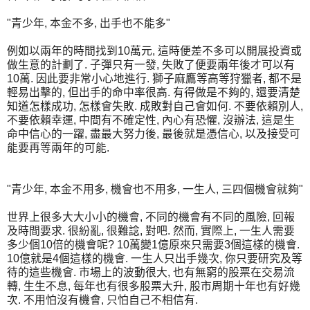
"青少年, 本金不多, 出手也不能多"
例如以兩年的時間找到10萬元, 這時便差不多可以開展投資或
做生意的計劃了. 子彈只有一發, 失敗了便要兩年後才可以有
10萬. 因此要非常小心地進行. 獅子麻鷹等高等狩獵者, 都不是
輕易出擊的, 但出手的命中率很高. 有得做是不夠的, 還要清楚
知道怎樣成功, 怎樣會失敗. 成敗對自己會如何. 不要依賴別人,
不要依賴幸運, 中間有不確定性, 內心有恐懼, 沒辦法, 這是生
命中信心的一躍, 盡最大努力後, 最後就是憑信心, 以及接受可
能要再等兩年的可能.
"青少年, 本金不用多, 機會也不用多, 一生人, 三四個機會就夠"
世界上很多大大小小的機會, 不同的機會有不同的風險, 回報
及時間要求. 很紛亂, 很難諗, 對吧. 然而, 實際上, 一生人需要
多少個10倍的機會呢? 10萬變1億原來只需要3個這樣的機會.
10億就是4個這樣的機會. 一生人只出手幾次, 你只要研究及等
待的這些機會. 市場上的波動很大, 也有無窮的股票在交易流
轉, 生生不息, 每年也有很多股票大升, 股市周期十年也有好幾
次. 不用怕沒有機會, 只怕自己不相信有.