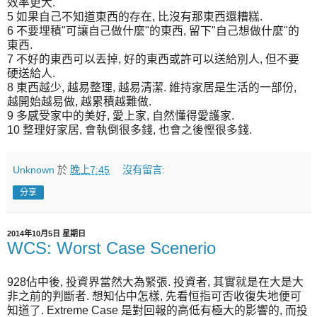
效率更大.
5 如果自己不知道東西的存在, 比沒有那東西還糟糕.
6 不要埋積"可讓自己做什麼"的東西, 留下"自己想做什麼"的
東西.
7 不好的東西可以丟掉, 好的東西或許可以送給別人, 但不要
硬送給人.
8 東西越少, 越易整理, 越易清潔. 維持家居是生活的一部份,
越開始越易做, 越累積越難做.
9 多感受家中的美好, 愛上家, 自然懂得愛護家.
10 整理好家居, 會執倒很多錢, 也會之後慳很多錢.
Unknown
於
晚上7:45
沒有留言:
分享
2014年10月5日 星期日
WCS: Worst Case Scenerio
928佔中後, 投資界當然大為緊張. 投資者, 其實就是在大是大
非之前的判斷者. 想知佔中怎樣, 先看恒指可否收復失地便可
知道了. Extreme Case 是對回報的高低有極大的影響的, 而投