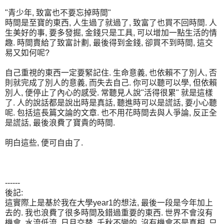
"青少年, 致富也不要忘掉時間"
時間是至寶的東西, 人生過了就過了, 致富了也買不回時間. 人
生美好的事, 要多發掘, 金錢只是工具, 可以增加一點生活的情
趣. 時間賣給了致富計劃, 最後得到金錢, 卻買不到時間, 這交
易又如何呢?
自己重視的東西一定要緊記住. 生命意義, 也依賴不了別人, 否
則就完成了別人的意義, 而失去自己. 你可以聽可以學, 但依賴
別人, 便停止了內心的感受. 常聽見人說"活得很累" 就是這樣
了. 人的說話都是說出時是真話, 聽進時可以是謊話, 要小心聽
呢. 包括這長篇文論的文章. 也不用花時間去與人爭論, 反正全
是謊話, 最後浪費了寶貴的時間.
明白這些, 便可自由了.
------
後記:
這實際上是基於我在大學year1的想法, 最後一段是今年加上
去的. 我也浪費了很多時間及錯過重要的東西. 世界不會沒有
機會, 水流低流, 日月交替, 千秋不變的. 沒有機會不是真相, 只