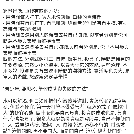
窮爸爸話, 賺錢有四個方法:
- 用時間幫人打工, 讓人地俾錢你. 單純的賣時間.
- 用時間替自已打工, 自己賺錢. 與前者分別是有自主權, 有提
高時間回報的權利
- 用時間去運用別人的時間去替自已賺錢, 與前者分別是你可
間踪不參與業務而維持事業.
- 用時間去運資金去替自已膁錢.與前者分別是, 你已不用參與
業務而維持事業
四個方法, 分別就係打工, 自僱, 做生意, 投資了. 時間是稀有的
重要資源, 當然要小心運用, 以最大化它的效能. 這些道理, 不
用多說, 投資是最有效運用時間的賺錢方法, 靈活度也最大, 是
富人的遊戲, 想致富必定要學懂.
"青少年, 要思考. 學習成功與失敗的方法"
水可以解渴, 但口渴便把任何液體灌進肚, 會怎樣呢? 致富容
易, 但並不便宜. 第一天打算不做受害者, 就必須戒了"依賴別
人"的便宜心態, 做什麼也要自已負責. 投資的成敗也是, 負責
任, 便會認真了. 很多人就以為投資就是買股票, 自己不懂便問
別人, 或單純賭搏. 依賴別人, 依賴幸運, 這樣不行的. 咁應該
點? 這個問題, 再不要問人, 而是問自己. 這樣, 思考便開始了.