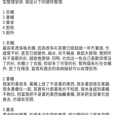
型整理安排. 我從以下的順序整理:
1 衣櫃
2 書櫃
3 書桌
4 廚房
5 廁所
1 衣櫃:
最容易真係執衣櫃, 因為很多衫其實已經超過一年冇著過, 也
感覺不好, 甚至已經變色, 縮水, 衣不稱身. 拿起大膠袋, 便把所
有不喜歡的衫, 越放進膠袋. 同時, 也找出一些自己喜歡但埋沒
了的衫. 衣櫃少了衣服, 但卻多了可穿的衫. 暫時還有衫在衣櫃
外, 放了在睡房. 當我有適合的收納箱就可以收埋佢地.
2 書櫃
我家的書很多, 書櫃上放了不是書的東西, 很多書卻放在客廳.
很多書疊在一起, 其實有什麼書我也不知道. 我本身感到書櫃
不夠位, 但當我把不是書的東西抽離書櫃, 原來把全部書也放
進去, 也還有空間.
3 書桌
書桌和抽屜裏, 有很多沒有用的東西, 但它們卻佔了很多空間,