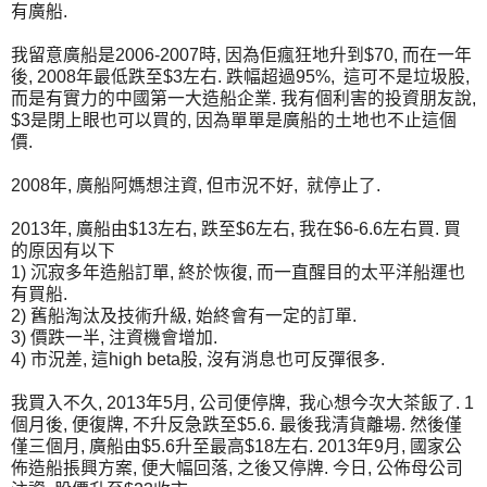
有廣船.
我留意廣船是2006-2007時, 因為佢瘋狂地升到$70, 而在一年
後, 2008年最低跌至$3左右. 跌幅超過95%, 這可不是垃圾股,
而是有實力的中國第一大造船企業. 我有個利害的投資朋友說,
$3是閉上眼也可以買的, 因為單單是廣船的土地也不止這個
價.
2008年, 廣船阿媽想注資, 但市況不好, 就停止了.
2013年, 廣船由$13左右, 跌至$6左右, 我在$6-6.6左右買. 買
的原因有以下
1) 沉寂多年造船訂單, 終於恢復, 而一直醒目的太平洋船運也
有買船.
2) 舊船淘汰及技術升級, 始終會有一定的訂單.
3) 價跌一半, 注資機會增加.
4) 市況差, 這high beta股, 沒有消息也可反彈很多.
我買入不久, 2013年5月, 公司便停牌, 我心想今次大茶飯了. 1
個月後, 便復牌, 不升反急跌至$5.6. 最後我清貨離場. 然後僅
僅三個月, 廣船由$5.6升至最高$18左右. 2013年9月, 國家公
佈造船掁興方案, 便大幅回落, 之後又停牌. 今日, 公佈母公司