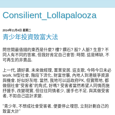
Consilient_Lollapalooza
2014年11月4日 星期二
青少年投資致富大法
問世間最值錢的東西是什麼? 樓? 鑽石? 股? 人脈? 生意? 不
同人有不同的答案, 但我好肯定自己會答: 時間. 這是稀缺, 不
可再生的非賣品.
上一代, 讀好書, 未來做經理, 置業安居. 這支歌, 今時今日未必
work. M型社會, 階段下流化, 財富世襲, 內地人到港競爭資源
與機會. 好似好灰咁. 當然, 我地可以話政府PK, 但實際地, 都
做個社會"受害者"的角式, 好嗎? 受害者當然希望人同情而施
抒援手, 改變現實, 但往往同情者少, 援手也不足. 與其做受害
者, 不如自己諗計求變.
"青少年, 不想成社會受害者, 便要停止埋怨, 立刻計劃自己的
致富大計"