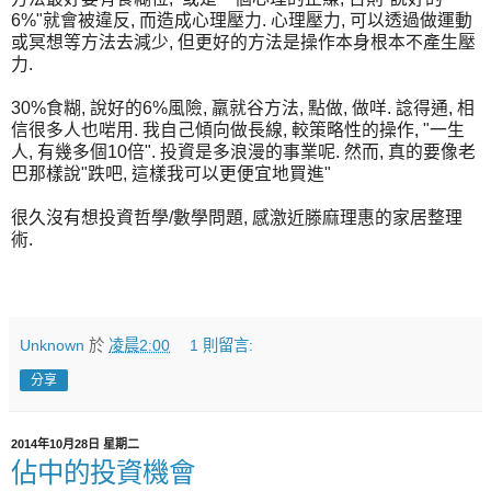
6%"就會被違反, 而造成心理壓力. 心理壓力, 可以透過做運動
或冥想等方法去減少, 但更好的方法是操作本身根本不產生壓
力.
30%食糊, 說好的6%風險, 羸就谷方法, 點做, 做咩. 諗得通, 相
信很多人也啱用. 我自己傾向做長線, 較策略性的操作, "一生
人, 有幾多個10倍". 投資是多浪漫的事業呢. 然而, 真的要像老
巴那樣說"跌吧, 這樣我可以更便宜地買進"
很久沒有想投資哲學/數學問題, 感激近滕麻理惠的家居整理
術.
Unknown
於
凌晨2:00
1 則留言:
分享
2014年10月28日 星期二
佔中的投資機會