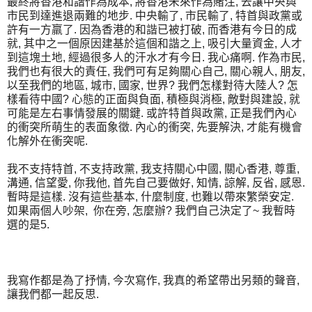
最終將香港和諧作為成本, 將香港未來作為賭注, 去讓中央與
市民到達進退兩難的地步. 中央輸了, 市民輸了, 特首與政黨或
許有一方羸了. 因為香港的和諧已被打破, 而香港有今日的成
就, 其中之一個原因建基於這個和諧之上, 吸引大量資金, 人才
到這塊土地, 經過很多人的汗水才有今日. 我心痛啊. 作為市民,
我們也有很大的責任, 我們可有足夠關心自己, 關心親人, 朋友,
以至我們的地區, 城市, 國家, 世界? 我們怎樣對待大陸人? 怎
樣看待中國? 心態的正面與負面, 積極與消極, 敵對與建設, 就
可能是左右事情發展的關鍵. 或許特首與政黨, 正是我們內心
的衝突所萌生的表面象徵. 內心的衝突, 先要解決, 才能有機會
化解外在衝突呢.
我不支持特首, 不支持政黨, 我支持關心中國, 關心香港, 尊重,
溝通, 信望愛, 你我他, 首先自己要做好, 知情, 諒解, 反省, 感恩.
暫時是這樣. 沒有這些基本, 什麼制度, 也難以帶來繁榮安定.
如果兩個人吵架, 你在旁, 怎麼辦? 我們自己決定了~ 我暫時
選的是5.
我寫作都是為了抒情, 今次寫作, 我真的希望帶出另類的聲音,
讓我們都一起反思.