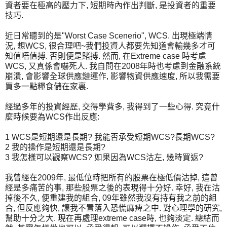
資者要在極高的壓力下, 短期時內作出判斷, 是投資者的重要
技巧.
近日常聽到的是"Worst Case Scenerio", WCS. 出現極端情
況, 想WCS, 很合理吧~我們投資人都要先知道會輸幾多才可
知值唔值搏. 否則便是賭搏. 然而, 在Extreme case 時考慮
WCS, 又真係會嚇死人. 我自問在2008年時也考慮到金融系統
崩潰, 會影響全球供應鏈運作, 影響物資供應速度, 所以我需要
買多一點糧食儲在家裏.
經過多年的投資經歷, 交得學費多, 我得到了一些心得. 究竟什
麼時候要為WCS作出反應:
1 WCS是短期還是長期? 我能否承受短期WCS?長期WCS?
2 我的操作是短期還是長期?
3 我怎樣可以觀察WCS? 如果因為WCS沽左, 幾時買返?
我曾經在2009年, 最低位時把所有的股票在極低價沽掉, 這曾
經是多痛苦的事, 那些股票之後的表現得十分好. 幸好, 我在沽
掉後不久, 便重建我的組合, 09年雖然我沒有持有我之前的組
合, 但反應夠快, 讓我不置落入恐慌麻痺之中. 對心理學的研究,
幫助十分之大. 現在再處理extreme case時, 也夠淡定. 總結而