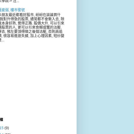
學說-> 注...
匯疲弱, 樓市警號
多朋友最近都看好股市, 紛紛在談論買什
. 我對升得急的股票, 通常都不會衝入去, 除
我本身好熟, 覺得正路. 股價大升, 可以引來
續股票的人, 更可以引來食糊或蟹的沽壓.
得去, 預左要頂得順之後個沽壓, 否則高追
調, 很容易進退失據, 加上心理因素, 短炒變
...
檔
15
(9)