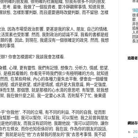
各家
很明確的朋友圈, 很明確的社團組織, 但我有很多不同的朋友.
思考. 最後, 我做了一個投資者, 要冷靜觀察事情, 知道背景,
領
理狀態, 怎樣影響判斷, 而且還要適時改變判斷, 而不留戀. 怎樣
很
麼
非
追
政治, 因為市場受政治影響, 更甚是我的家人, 朋友, 自己的情緒,
入
 生活質素也受影響. 然而, 我對政治的認識不深, 我看的書都是經
回
 興趣類的書. 因此, 到現在, 我還沒有一個很確定的政見. 然而, 我想
長渣
做的事情.
麼辦? 你會怎樣選呢? 我談我會怎樣看.
追蹤者
, 心理, 更有靈性. 我們有記憶, 想像力, 分析力, 情感, 慾望,
判斷, 是極其複雜的, 你看見平時我們很少有極明確的方向, 就知道
然而, 在某些時候, 內心的各種力量失去平衡, 便會由一個緩慢
程. 或許是欲望, 或許是情感, 或許是大我意識, 夠一定強度,
靜而生慧, 那個慧, 就是那樣的心水清的意思吧. 有智慧, 就我想
, 我在做什麼之前, 我一定要心水清, 否則幫不了忙, 後果還
外乎"你我他". 不同的立場, 有不同的利益, 不同的自我, 從而影
我幫那一個, 我可以幫你, 可以幫我, 可以幫他. 我之前曾與朋友
我是他的朋友, 而我沒有認同他. 我跟他說: "我可以認同你, 讓你
網誌存
你冇左條女, 而你也知佢係好的. 我在說, 作為你的朋友的說話,
►
20
樂" 我就是站在"他"方去替我的朋友的"我"去思考事情. 我不認