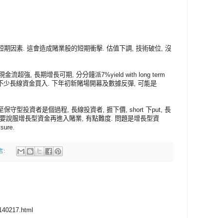
短期因素. 這會造成賭業股的短期衝擊. 估值下調, 技術破位, 沒
流超強, 長期增長可期, 分分鐘派7%yield with long term
吸引不少長線資金買入. 下年初新賭場開幕及數據反彈, 可能是
守型投資者是個過程, 長線投資者, 捱下價, short 下put, 長
信要說服增長型資金再進入賭業, 有點難度. 問題是增長型資
ure.
言:
0140217.html