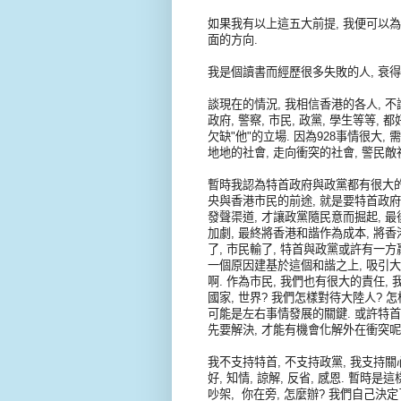
如果我有以上這五大前提, 我便可以為
面的方向.
我是個讀書而經歷很多失敗的人, 衰得
談現在的情況, 我相信香港的各人, 
政府, 警察, 市民, 政黨, 學生等等, 
欠缺"他"的立場. 因為928事情很大,
地地的社會, 走向衝突的社會, 警民敵
暫時我認為特首政府與政黨都有很大的責
央與香港市民的前途, 就是要特首政府
發聲渠道, 才讓政黨隨民意而掘起, 
加劇, 最終將香港和諧作為成本, 將
了, 市民輸了, 特首與政黨或許有一方
一個原因建基於這個和諧之上, 吸引大
啊. 作為市民, 我們也有很大的責任, 
國家, 世界? 我們怎樣對待大陸人? 怎
可能是左右事情發展的關鍵. 或許特首
先要解決, 才能有機會化解外在衝突呢
我不支持特首, 不支持政黨, 我支持關心
好, 知情, 諒解, 反省, 感恩. 暫時
吵架, 你在旁, 怎麼辦? 我們自己決定