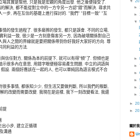
▼
20
立場其實是幫他, 只是我是宏觀的角度出發. 他之後便接受了.
►
事情的解決, 都不能從對立中的一方令另一方認"錯"而解決. 尋求共
一步, 再在互信的基礎上進行探討的. "我們" "目標一致" "互
►
▼
事情的發生過程了. 很多磨擦的發生, 都只是誤會. 不同的立場,
, 其實利益一致, 很少是一方刻意傷害另一方, 因為破壞關係對自己
而人與人之間的界線就是要把關係帶到你好我好大家好的方向. 尊
共同利益的方法.
重與信任對方, 關係為本的前提下, 就可以有得"傾"了. 但傾也是
►
以暗示很多內在意思, 用錯字眼便極容易產生問題. 中立的詞語與
►
, 假設. 兩個好應該在一起的人, 也可以單純因為語言模式不合
►
►
對很多事情, 都係知少少, 但生活又要做判斷, 所以我們的叛斷,
►
解的改變而需要改變. 我現在是這樣, 我下一刻改變看法, 我還
►
►
20
前提
►
20
應
走出小步, 建立正循環
關於我
考及溝通
U