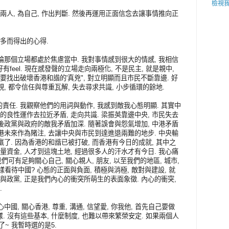
檢視
兩人, 為自己, 作出判斷. 然後再運用正面信念去讓事情推向正
多而得出的心得.
不論那個立場都處於焦慮當中. 我對事情感到很大的情感, 我相信
都好有feel. 現在感發聲的立場走向兩極化, 不是民主, 就是親中,
 需要找出破壞香港和諧的'真兇", 對立明顯而且市民不斷靠邊. 好
視, 都令信任與尊重瓦解, 失去尋求共識, 小步循環的餘地.
任. 我觀察他們的用詞與動作, 我感到敵我心態明顯. 其實中
的良性運作去拉近矛盾, 走向共識. 梁振英靠邊中央, 市民失去
最後政黨與政府的敵我矛盾加深. 隨著誤會與怨氣增加, 中港矛盾
香港未來作為賭注, 去讓中央與市民到達進退兩難的地步. 中央輸
羸了. 因為香港的和諧已被打破, 而香港有今日的成就, 其中之
量資金, 人才到這塊土地, 經過很多人的汗水才有今日. 我心痛
我們可有足夠關心自己, 關心親人, 朋友, 以至我們的地區, 城市,
樣看待中國? 心態的正面與負面, 積極與消極, 敵對與建設, 就
與政黨, 正是我們內心的衝突所萌生的表面象徵. 內心的衝突,
.
中國, 關心香港, 尊重, 溝通, 信望愛, 你我他, 首先自己要做
是這樣. 沒有這些基本, 什麼制度, 也難以帶來繁榮安定. 如果兩個人
了~ 我暫時選的是5.