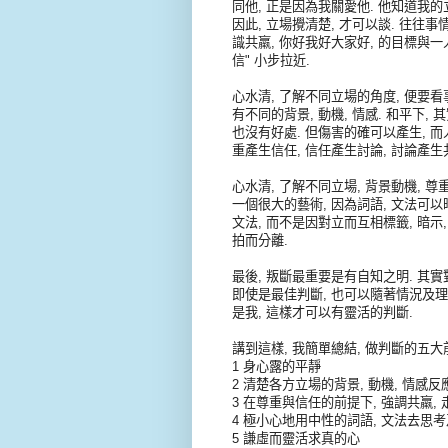
同他, 正是因為我關愛他. 他知道我的
因此, 立場攪清楚, 才可以談. 往往
識共羸, 你好我好大家好, 的目標與一人
信" 小步拉近.
心水清, 了解不同立場的角度, 便要看
有不同的背景, 動機, 情感. 和平下
也沒有好處. 但傷害的確可以產生, 
重產生信任, 信任產生討論, 討論產生
心水清, 了解不同立場, 背景動機, 尊
一個很大的藝術, 因為詞語, 文法可
文法, 而不是因對立而互相標籤, 暗示
拍而分離.
最後, 叛斷最重要是有自知之明. 其實
即使是最佳判斷, 也可以隨著情況及理
是我, 這樣才可以有靈活的判斷.
講到這樣, 我簡單總結, 做判斷的五大
1 身心露的平靜
2 清楚各方立場的背景, 動機, 情感反
3 在尊重與信任的前提下, 強調共羸, 
4 極小心地用中性的詞語, 文法去思
5 謙虛而靈活求真的心