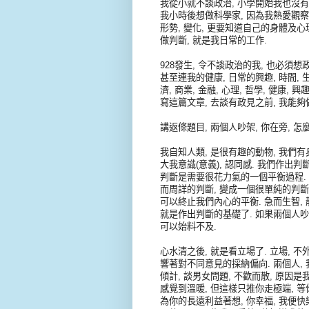
我從小就不談政治, 小學開始我也沒有
我小時後想做科學家, 因為我熱愛觀察, 
形勢, 變化, 更要知道自己的身體及心
做判斷, 就是我日常的工作.
928發生, 令不談政治的我, 也必須想
甚至連我的健康, 日常的興趣, 時間,
濟, 商業, 金融, 心理, 哲學, 健康,
寫這篇文章, 去談有政見之前, 我能夠
講返條題目, 兩個人吵架, 你在旁, 怎
我自知人類, 是很有趣的動物, 我們有身體
大我意識(意義), 認同感. 我們作出
判斷是需要很花力氣的一個平衡過程. 
而周詳的判斷, 變成一個很單純的判斷過
可以終止我們內心的平衡. 急而生智, 
就是作出判斷的基礎了. 如果兩個人吵架
可以始料不及.
心水清之後, 就是看立場了. 立場, 不
響著對不同意見的採納偏向. 兩個人, 
傾計, 談男女問題, 不歡而散, 原因是
感覺到溫暖, 但這樣只推你走極端, 等
為你的長遠利益著想, 你幸福, 我便快