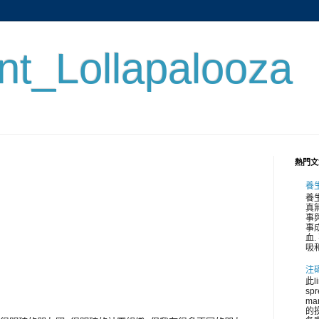
ent_Lollapalooza
熱門文
養
養
真
事與
事
血.
吸和
注
此l
spr
ma
的