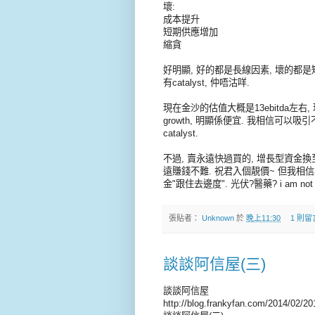
壞:
成本提升
短期供應增加
縮貪
好明顯, 好的都是長線因素, 壞的都是
有catalyst, 仲唔沽咩.
現在金沙的估值大概是13ebitda左右, 現金
growth, 明顯係便宜. 我相信可以
catalyst.
不過, 賣永遠快過買的, 增長型資金換至保
遠賺錢不難. 祝君入個靚價~ 但我相
金"跟住去邊度". 光伏?醫藥? i am not s
張貼者：
Unknown
於
晚上11:30
1 則留
談談阿信屋(三)
談談阿信屋
http://blog.frankyfan.com/2014/02/2