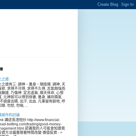
章
生之道
生之道有三: 調神、養身、順陰陽. 調神, 天
無邪. 求得不可得, 求得不久得, 志氣剛強而
願違, 乃傷神. 定志虛無, 順天休命, 心想
成, 元神就可以得到保養. 養身, 補存精氣
 不過度出精, 出汗, 出血. 凡事留有餘地, 呼
順. 勿怒, 勿喘, ...
碼操作的討論
ink 講述長渣短炒 http://www.financial-
ead-betting.com/trading/good-money-
nagement.html 認識我的人可能會知道我
投資方法偏重隨著時間改變 價值投資 - >