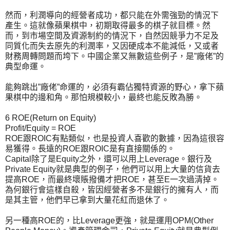
然而，利潤導向的經營者成功，都只能在外需強勁的情況下
產生。這就像蘋果棋中，初期取得最多的棋子就目標。然
而，到市場空間及資源制約的情況下，自然因競爭力不足及
同質化而失去原先的利潤率，又因硬成本不能減低，又或者
財務周轉問題而垮下。中國企業又無數這些例子，是”廠佬”的
典型命運。
能夠跳出”廠佬”命運的，必須有霸佔獨特資源的野心，拿下蘋
果棋中的邊和角。那怕規模較小，最終也能反敗為勝。
6 ROE(Return on Equity)
Profit/Equity = ROE
ROE跟ROIC有點類似，也是投資人喜歡的數據，因為這很容
易獲得。長遠的ROE跟ROIC是有直接關係的。
Capital除了是Equity之外，還可以用上Leverage。銀行及
Private Equity就是典型的例子，他們可以用上大量的信貨去
提高ROE，而最終壞賬撥備才把ROE，甚至E一次過清掉。
為何銀行會這樣自殺，皆因經營者多不是銀行的擁有人，而
是其主管，他們早已拿到大量花紅而退休了。
另一種高ROE的，比Leverage更強，就是運用OPM(Other