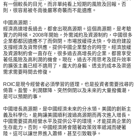
有一個較長的目光，而非單純看上短期的風險及回報。否
則，很容易被冬雨後嚴寒奇襲而不能適應。
中國高源期：
經濟高速增長過去，都會出現高源期。這個高源期，是考驗
實力的時候。2008年開始，外需減約及資源制約，中國很多
企業都都因適應不了而倒閉。市場放緩得太快，令政府建設
支撐經濟及貨幣供應，提供中國企業整合的時空。經濟放緩
及資源制約會一直存在，很多過去高增長的企業，都曾享受
著低風險及高利潤的機會。現在，過去不用思考及提升效率
的擴張主義已經不適用了，龐大的身軀、透支的成本及渠道
需求需要時間去修復。
ROIC是現今經營者必須學習的道理，也是投資者需要找尋的
倚靠。盈警、利潤驟降、突然倒閉以及未來的大量撥備潮，
是可以預期的事。
中國增長高源期，是中國經濟未來的分水領。美國的創新主
義及科學化，能夠讓美國順利渡過高源期而再次進入增長。
中國需要提高經營水平及提供公平的環境，才能提高企業的
生存能力。否則，中國經濟將會隨著政策效率遞減而硬著
陸。這可以讓世界進入蕭條，甚至引致戰爭。