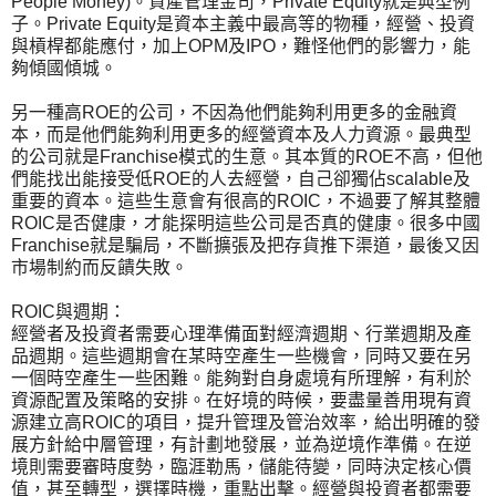
People Money)。資產管理金司，Private Equity就是典型例
子。Private Equity是資本主義中最高等的物種，經營、投資
與槓桿都能應付，加上OPM及IPO，難怪他們的影響力，能
夠傾國傾城。
另一種高ROE的公司，不因為他們能夠利用更多的金融資
本，而是他們能夠利用更多的經營資本及人力資源。最典型
的公司就是Franchise模式的生意。其本質的ROE不高，但他
們能找出能接受低ROE的人去經營，自己卻獨佔scalable及
重要的資本。這些生意會有很高的ROIC，不過要了解其整體
ROIC是否健康，才能探明這些公司是否真的健康。很多中國
Franchise就是騙局，不斷擴張及把存貨推下渠道，最後又因
市場制約而反饋失敗。
ROIC與週期：
經營者及投資者需要心理準備面對經濟週期、行業週期及產
品週期。這些週期會在某時空產生一些機會，同時又要在另
一個時空產生一些困難。能夠對自身處境有所理解，有利於
資源配置及策略的安排。在好境的時候，要盡量善用現有資
源建立高ROIC的項目，提升管理及管治效率，給出明確的發
展方針給中層管理，有計劃地發展，並為逆境作準備。在逆
境則需要審時度勢，臨涯勒馬，儲能待變，同時決定核心價
值，甚至轉型，選擇時機，重點出擊。經營與投資者都需要