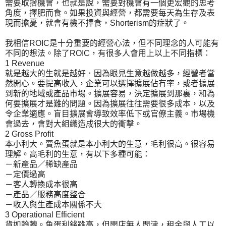
需要取捨機會，也就是說，需要對機會有一個更宏觀的思考
角度，擇肥而食。如果投資與經營，都需要每天為生存及表
現而擔憂，就會有機不擇食，Shorterism的症狀了。
我相信ROIC是十分重要的經營心法，但不同理念的人可能有
不同的想法。除了ROIC，有很多人會用上以上不同指標：
1 Revenue
就是越大的生就是越好．因為眼見生意越做越多，經營者當
然開心。要提高收入，企業可以選擇擴展佔有率，或者擴展
到新的地域或產品市場。擴展容易，決定擴展到那裏，和為
何要擴展才是難的問題。因為擴展往往需要很多成本，以及
令企業適應。盲目擴展會導致效率低下或官僚主義。市場機
會過去，會對大組織造成很大的衝擊。
2 Gross Profit
本小利大。賣魚蛋就是本小利大的生意，毛利很高。很容易
理解。高毛利的生意，有以下多種可能：
－新產品／稀缺產品
－定價過高
－客人轉換成本很高
－產品／服務高度整合
－收入與生產成本關係不大
3 Operational Efficient
貨如輪轉。魚蛋利錢雖高，但開店無人問津，租金與人工以