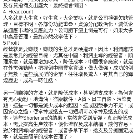
及存貨撥備支出龐大，最終還會倒閉。
4 Headcount
人多就是大生意，好生意。大企業病，就是公司擴張欠缺管
理，目標不明。各部份功能重疊，資源分配政治化，減低企
業適應市場的反應能力。公司肥下瘦上倒是可行，如果大多
中高層管理，最終必然效率低下。
5 Profit
經營就是要賺錢，賺錢的生意才是硬道理。因此，利潤應該
是最常見的經營目標，尤其在中國。利潤主導的經營者，順
理承章，就是要增加收入，降低成本。中國很多廠家，就是
在外需強勁時，把握倒中國豐富資源，做大做強，成功的例
子無數。這些擴展型的企業，往往增長驚人，有其自己的輝
煌歷史，成為一時佳話。
另一個賺錢的方法，就是降低成本，甚至透支成本。為何會
有黑心奶粉、地溝油、盜版軟件、A貨、員工自殺、污染問
題，這些一切都是減少成本的起因。這或因競爭力不足，或
因貪心之過，便拿掉或透支一切短期可以拿掉及透支的成
本。這些Shorterism的結果，當然會受到反彈。真正降低成
本，需要提高生產效率，優化流程及成本結構，談何容易。
對於利潤導向的經營者，或者多拿下單，透支及分攤固定成
本，就是最簡單的成本管理了。