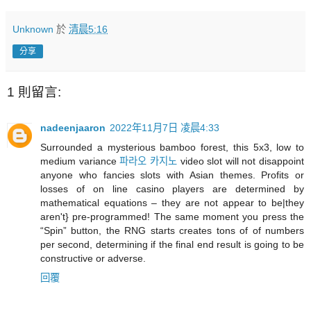
Unknown
於
清晨5:16
分享
1 則留言:
nadeenjaaron
2022年11月7日 凌晨4:33
Surrounded a mysterious bamboo forest, this 5x3, low to
medium variance
파라오 카지노
video slot will not disappoint
anyone who fancies slots with Asian themes. Profits or
losses of on line casino players are determined by
mathematical equations – they are not appear to be|they
aren't} pre-programmed! The same moment you press the
“Spin” button, the RNG starts creates tons of of numbers
per second, determining if the final end result is going to be
constructive or adverse.
回覆