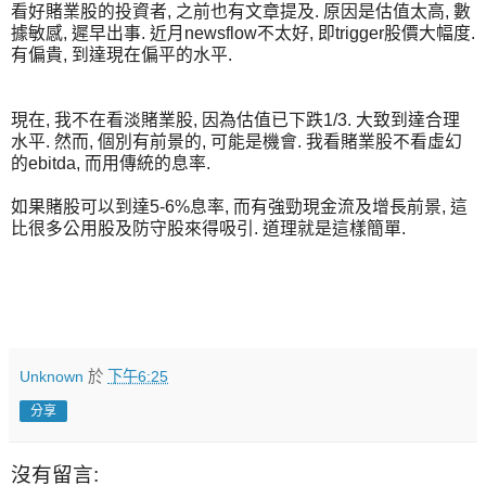
看好賭業股的投資者, 之前也有文章提及. 原因是估值太高, 數
據敏感, 遲早出事. 近月newsflow不太好, 即trigger股價大幅度.
有偏貴, 到達現在偏平的水平.
現在, 我不在看淡賭業股, 因為估值已下跌1/3. 大致到達合理
水平. 然而, 個別有前景的, 可能是機會. 我看賭業股不看虛幻
的ebitda, 而用傳統的息率.
如果賭股可以到達5-6%息率, 而有強勁現金流及增長前景, 這
比很多公用股及防守股來得吸引. 道理就是這樣簡單.
Unknown
於
下午6:25
分享
沒有留言: