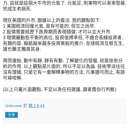
力. 這就是這個大牛市的元氣了. 元氣足, 則事物可以漸漸發展,
完成生老病死.
現在美國的升市, 跟據以上的看法. 我的觀點如下:
1 美國經濟回復元氣, 是有可能的, 但言之尚早.
2 股價需要經歷下跌周期而表現穩健, 才可以言大升市.
3 現價屬動態平衡的高位, 投資值搏率低, 不適合長線投資者.
有趣的是, 報紙越來越多投資美股的推介. 全球經濟互根互生,
誰也難言獨善其身.
周而復始, 動中有靜, 靜有有動. 了解變化的發展, 就是技術分
析的作用. 以上觀點是片面的, 所以不足以為論. 技術學派往往
沒有理據, 只是它有一套解釋事物的方法, 凡事適可而止, 有跡
可尋咁解.
(以上只屬片面觀點, 不足以為任何建議, 讀者需自行判斷)
Unknown
於
晚上8:44
分享