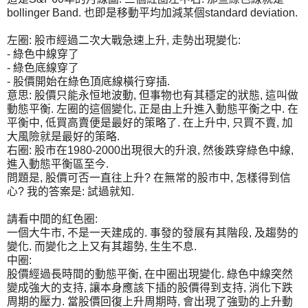
bollinger Band. 也即是移動平均加減某個standard deviation.
左圈: 股市經過二次大戰急速上升, 走勢出現變化:
- 綠色中線穿了
- 綠色底線穿了
- 股價開始在綠色頂底線橫行穿插.
意思: 股價只能永恒地波動, 但事物也有其穩定的狀態, 這叫做
動態平衡. 左圈的這個變化, 正是由上升進入動態平衡之中. 在
平衡中, 低買高賣便是最好的策略了. 在上升中, 只買不賣, 加
大風險就是最好的策略.
右圈: 股市在1980-2000出現很大的升浪, 然後跌穿綠色中線,
進入動態平衡區至今.
問題是, 股價可否一直往上升? 在無常的股市中, 怎樣得到信
心? 我的答案是: 試過就知.
請看中間的紅色圈:
一個大牛市, 不是一天建成的. 事發的發展有其階段, 及趨勢的
變化. 而變化之上又有其趨勢, 生生不息.
中圈:
股價經過長時間的動態平衡, 在中圈出現變化. 綠色中線突然
變成強大的支持, 讓本身應該下插的股價得到支持, 消化下跌
周期的壓力. 當股價回復上升周期時, 會出現了強勁的上升動