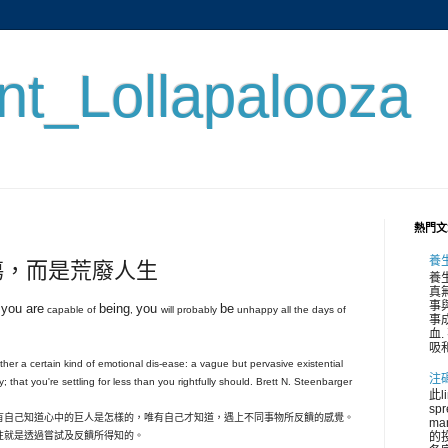
ent_Lollapalooza
熱門文
養
傷，而是荒廢人生
養
真
事與
 you are
being
you
be
capable of
,
will probably
unhappy all the days of
事
血.
吸和
her a certain kind of emotional dis-ease: a vague but pervasive existential
注
p by; that you're settling for less than you rightfully should. Brett N. Steenbarger
此l
spr
有自己知道心中的巨人是怎樣的，唯有自己才知道，遇上不同事物所反饋的感覺。
ma
往就是透過嘗試及反饋所得知的。
的