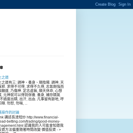
章
生之道
生之道有三: 調神、養身、順陰陽. 調神, 天
無邪. 求得不可得, 求得不久得, 志氣剛強而
願違, 乃傷神. 定志虛無, 順天休命, 心想
成, 元神就可以得到保養. 養身, 補存精氣
 不過度出精, 出汗, 出血. 凡事留有餘地, 呼
順. 勿怒, 勿喘, ...
碼操作的討論
ink 講述長渣短炒 http://www.financial-
ead-betting.com/trading/good-money-
nagement.html 認識我的人可能會知道我
投資方法偏重隨著時間改變 價值投資 - >