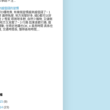
學說-> 注...
來越值錢的習慣
家D樓咁貴, 有幾個習慣越來越值錢了~ 1
屋 識得執屋, 地方見駛好多, 細D都可以好
 2 慳家 唔買咁多野, 自然少雜物, 又儲倒
 地方又見駛了~ 3 行路 如果喜歡行路, 做
動, 住唔近地鐵也OK, 4 善用時間 真係住
, 交通時間長, 懂得善用時間,...
檔
15
(9)
14
(23)