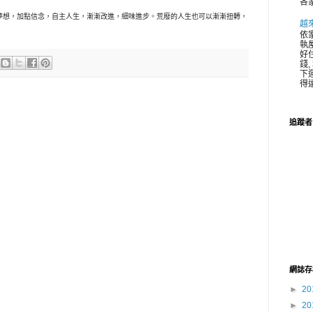
各家
夢想，加點信念，自主人生，漸漸改進，細味進步。荒廢的人生也可以漸漸扭轉，
越
依
執
好住
錢,
下運
得遠
追蹤者
網誌存
►
20
►
20