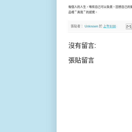
每個人的人生，唯有自己可以負責。回想自己的
品嚐＂真我＂的感覺。
張貼者：
Unknown
於
上午9:00
沒有留言:
張貼留言