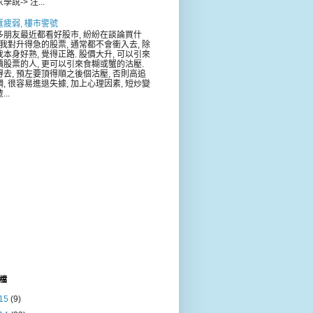
學說-> 注...
匯疲弱, 樓市警號
多朋友最近都看好股市, 紛紛在談論買什
. 我對升得急的股票, 通常都不會衝入去, 除
我本身好熟, 覺得正路. 股價大升, 可以引來
續股票的人, 更可以引來食糊或蟹的沽壓.
得去, 預左要頂得順之後個沽壓, 否則高追
調, 很容易進退失據, 加上心理因素, 短炒變
...
檔
15
(9)