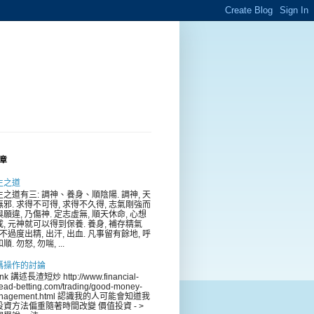
章
生之道
生之道有三: 調神、養身、順陰陽. 調神, 天
無邪. 求得不可得, 求得不久得, 志氣剛強而
願違, 乃傷神. 定志虛無, 順天休命, 心想
成, 元神就可以得到保養. 養身, 補存精氣
 不過度出精, 出汗, 出血. 凡事留有餘地, 呼
順. 勿怒, 勿喘, ...
碼操作的討論
ink 講述長渣短炒 http://www.financial-
ead-betting.com/trading/good-money-
nagement.html 認識我的人可能會知道我
投資方法偏重隨著時間改變 價值投資 - >