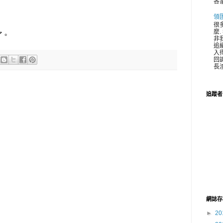
各家
領
很
麼
了。
非
追
入
回
長渣
追蹤者
網誌存
►
20