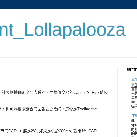
ent_Lollapalooza
熱門文
養
養
真
要主談要根據個別交易去做的，而每個交易的Capital At Risk係預
事與
事
血.
吸和
可以根據組合的回報去更改的，這便是Trading the
注
此l
spr
ma
就用牛市的CAR, 可能是2%, 如果是低於200ma, 就用1% CAR.
的